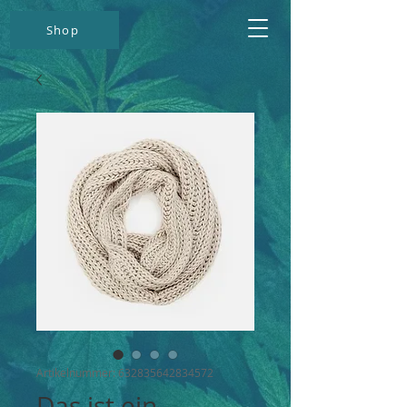
Shop
Artikelnummer: 632835642834572
Das ist ein