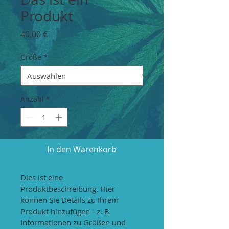
Produkt
Preis
40,00 €
Größe
*
Anzahl
*
In den Warenkorb
Dies ist eine 
Produktbeschreibung. Hier 
können Sie Details zu Ihrem 
Produkt hinzufügen - z. B. 
Informationen zu Größen und 